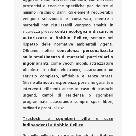
protettivi e tecniche specifiche per ridurre al
minimo il rischio di danni. Gli elementi recuperabili
vengono selezionati e conservati, mentre i
materiali non riutilizzabili vengono smaltiti in
sicurezza presso
centri ecologici e discariche
autorizzate a Bobbio Pellice
, sempre nel
rispetto delle normative ambientali vigenti.
Offriamo inoltre
consulenza personalizzata
sullo smaltimento di materiali particolari o
ingombranti
, come vecchi mobili, attrezzature
obsolete o rifiuti elettronici, assicurando un
servizio completo, affidabile e senza stress.
Grazie alla nostra esperienza, possiamo garantire
interventi efficienti anche in caso di traslochi
urgenti, cambi di residenza o sgomberi
programmati, assicurando sempre spazi liberi,
ordinati e pronti all’uso.
Traslochi e sgomberi ville e case
indipendenti a Bobbio Pellice
Per ville, villette e case indipendenti a Bobbio