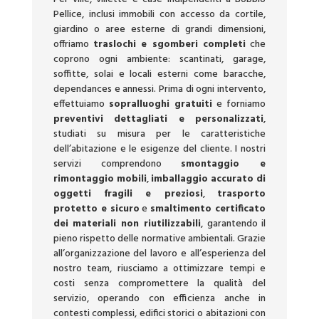
Pellice, inclusi immobili con accesso da cortile,
giardino o aree esterne di grandi dimensioni,
offriamo
traslochi e sgomberi completi
che
coprono ogni ambiente: scantinati, garage,
soffitte, solai e locali esterni come baracche,
dependances e annessi. Prima di ogni intervento,
effettuiamo
sopralluoghi gratuiti
e forniamo
preventivi dettagliati e personalizzati
,
studiati su misura per le caratteristiche
dell’abitazione e le esigenze del cliente. I nostri
servizi comprendono
smontaggio e
rimontaggio mobili
,
imballaggio accurato di
oggetti fragili e preziosi
,
trasporto
protetto e sicuro
e
smaltimento certificato
dei materiali non riutilizzabili
, garantendo il
pieno rispetto delle normative ambientali. Grazie
all’organizzazione del lavoro e all’esperienza del
nostro team, riusciamo a ottimizzare tempi e
costi senza compromettere la qualità del
servizio, operando con efficienza anche in
contesti complessi, edifici storici o abitazioni con