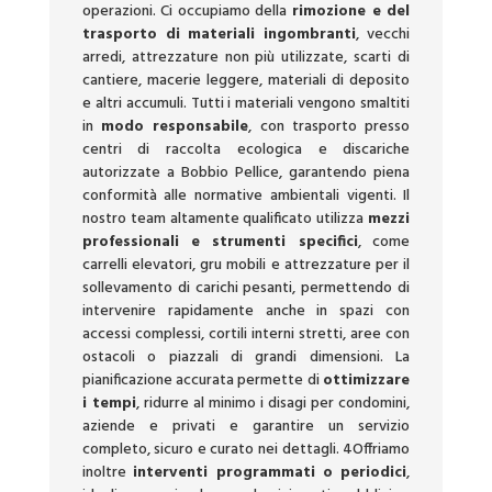
operazioni. Ci occupiamo della
rimozione e del
trasporto di materiali ingombranti
, vecchi
arredi, attrezzature non più utilizzate, scarti di
cantiere, macerie leggere, materiali di deposito
e altri accumuli. Tutti i materiali vengono smaltiti
in
modo responsabile
, con trasporto presso
centri di raccolta ecologica e discariche
autorizzate a Bobbio Pellice, garantendo piena
conformità alle normative ambientali vigenti. Il
nostro team altamente qualificato utilizza
mezzi
professionali e strumenti specifici
, come
carrelli elevatori, gru mobili e attrezzature per il
sollevamento di carichi pesanti, permettendo di
intervenire rapidamente anche in spazi con
accessi complessi, cortili interni stretti, aree con
ostacoli o piazzali di grandi dimensioni. La
pianificazione accurata permette di
ottimizzare
i tempi
, ridurre al minimo i disagi per condomini,
aziende e privati e garantire un servizio
completo, sicuro e curato nei dettagli. 4Offriamo
inoltre
interventi programmati o periodici
,