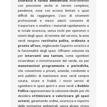
sicurezza e tutela ambientale
, intervenendo
con precisione anche in terreni complessi,
pendenze, zone con accessi limitati o spazi
difficili da raggiungere. L’uso di strumenti
professionali e mezzi adatti consente di
trasportare e smaltire i materiali rapidamente e
in totale sicurezza, senza rischi per operatori o
utenti degli spazi. Al termine del servizio, le aree
verdi vengono
restituite pulite, ordinate e
pronte all’uso
, migliorando l’aspetto estetico e
la funzionalità degli spazi. Offriamo soluzioni sia
per
interventi una tantum
, come sgomberi
straordinari o ristrutturazioni del verde, sia per
manutenzioni programmate e periodiche
,
che consentono a privati, aziende, condomini e
enti pubblici di mantenere aree verdi sempre
curate, sicure e fruibili. I nostri servizi di
sgombero in spazi aperti e aree verdi a
Bobbio
Pellice
rappresentano la soluzione ideale per chi
desidera
ottimizzare e valorizzare gli spazi
esterni
, garantendo ordine, sicurezza e rispetto
delle normative ambientali, senza alcuno stress