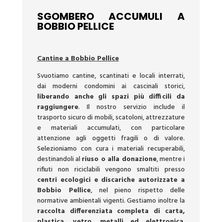
SGOMBERO ACCUMULI A
BOBBIO PELLICE
Cantine a Bobbio Pellice
Svuotiamo cantine, scantinati e locali interrati,
dai moderni condomini ai cascinali storici,
liberando anche gli spazi più difficili da
raggiungere
. Il nostro servizio include il
trasporto sicuro di mobili, scatoloni, attrezzature
e materiali accumulati, con particolare
attenzione agli oggetti fragili o di valore.
Selezioniamo con cura i materiali recuperabili,
destinandoli al
riuso o alla donazione
, mentre i
rifiuti non riciclabili vengono smaltiti presso
centri ecologici e discariche autorizzate a
Bobbio Pellice
, nel pieno rispetto delle
normative ambientali vigenti. Gestiamo inoltre la
raccolta differenziata completa di carta,
plastica, vetro, metalli ed elettronica
,