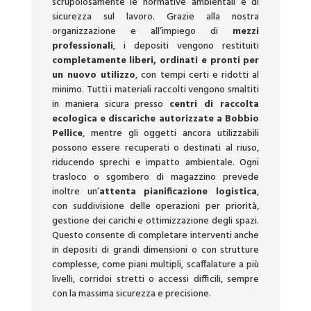
scrupolosamente le normative ambientali e di
sicurezza sul lavoro. Grazie alla nostra
organizzazione e all’impiego di
mezzi
professionali
, i depositi vengono restituiti
completamente liberi, ordinati e pronti per
un nuovo utilizzo
, con tempi certi e ridotti al
minimo. Tutti i materiali raccolti vengono smaltiti
in maniera sicura presso
centri di raccolta
ecologica e discariche autorizzate a Bobbio
Pellice
, mentre gli oggetti ancora utilizzabili
possono essere recuperati o destinati al riuso,
riducendo sprechi e impatto ambientale. Ogni
trasloco o sgombero di magazzino prevede
inoltre un’
attenta pianificazione logistica
,
con suddivisione delle operazioni per priorità,
gestione dei carichi e ottimizzazione degli spazi.
Questo consente di completare interventi anche
in depositi di grandi dimensioni o con strutture
complesse, come piani multipli, scaffalature a più
livelli, corridoi stretti o accessi difficili, sempre
con la massima sicurezza e precisione.