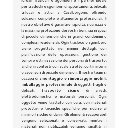
Iordan Traslochi e Sgomberi è il partner ideale
per traslochi e sgomberi di appartamenti, bilocali,
trilocali e attici a Casalborgone, offrendo
soluzioni complete e altamente professionali. Il
nostro obiettivo è garantire rapidità, sicurezza e
la massima protezione dei vostri beni, sia in spazi
di piccole dimensioni che in grandi condomini o
complessi residenziali. Ogni trasloco o sgombero
viene progettato nei minimi dettagli, con
pianificazione delle operazioni, gestione dei
tempi e ottimizzazione dei percorsi di trasporto,
anche in contesti con scale strette, cortili interni
o ascensori di piccole dimensioni. Il nostro team si
occupa di
smontaggio e rimontaggio mobili
,
imballaggio professionale
di oggetti fragili e
delicati,
trasporto sicuro
di arredi,
elettrodomestici e materiali personali. Ogni
oggetto viene trattato con cura, con materiali
protettivi e tecniche specifiche per ridurre al
minimo il rischio di danni. Gli elementi recuperabili
vengono selezionati e conservati, mentre i
materiali non riutilizzabili vengono smaltiti in