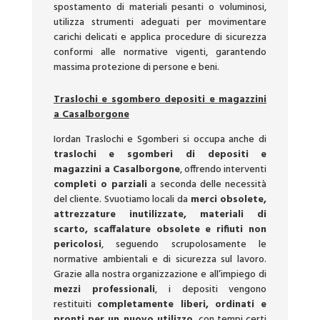
spostamento di materiali pesanti o voluminosi,
utilizza strumenti adeguati per movimentare
carichi delicati e applica procedure di sicurezza
conformi alle normative vigenti, garantendo
massima protezione di persone e beni.
Traslochi e sgombero depositi e magazzini
a Casalborgone
Iordan Traslochi e Sgomberi si occupa anche di
traslochi e sgomberi di depositi e
magazzini a Casalborgone
, offrendo interventi
completi o parziali
a seconda delle necessità
del cliente. Svuotiamo locali da
merci obsolete,
attrezzature inutilizzate, materiali di
scarto, scaffalature obsolete e rifiuti non
pericolosi
, seguendo scrupolosamente le
normative ambientali e di sicurezza sul lavoro.
Grazie alla nostra organizzazione e all’impiego di
mezzi professionali
, i depositi vengono
restituiti
completamente liberi, ordinati e
pronti per un nuovo utilizzo
, con tempi certi