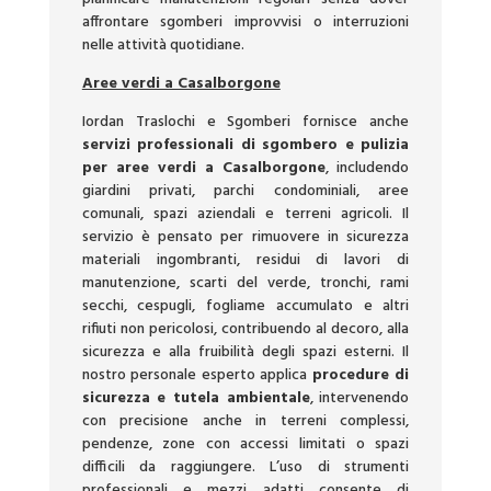
affrontare sgomberi improvvisi o interruzioni
nelle attività quotidiane.
Aree verdi a Casalborgone
Iordan Traslochi e Sgomberi fornisce anche
servizi professionali di sgombero e pulizia
per aree verdi a Casalborgone
, includendo
giardini privati, parchi condominiali, aree
comunali, spazi aziendali e terreni agricoli. Il
servizio è pensato per rimuovere in sicurezza
materiali ingombranti, residui di lavori di
manutenzione, scarti del verde, tronchi, rami
secchi, cespugli, fogliame accumulato e altri
rifiuti non pericolosi, contribuendo al decoro, alla
sicurezza e alla fruibilità degli spazi esterni. Il
nostro personale esperto applica
procedure di
sicurezza e tutela ambientale
, intervenendo
con precisione anche in terreni complessi,
pendenze, zone con accessi limitati o spazi
difficili da raggiungere. L’uso di strumenti
professionali e mezzi adatti consente di